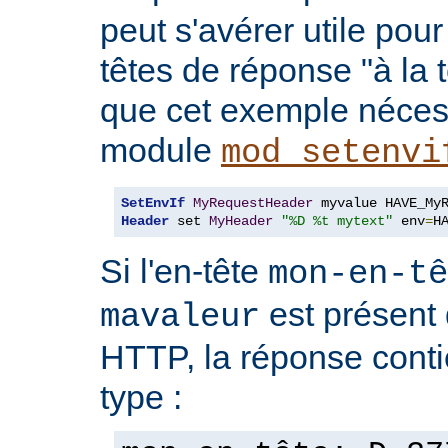
peut s'avérer utile pou
têtes de réponse "à la t
que cet exemple nécess
module
mod_setenvi
SetEnvIf
MyRequestHeader
Header
 set 
MyHeader
"%D %t mytext"
 env
=
H
Si l'en-tête
mon-en-tê
est présent 
mavaleur
HTTP, la réponse conti
type :