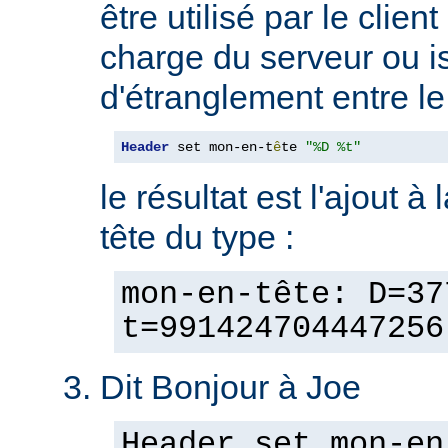
être utilisé par le clien
charge du serveur ou is
d'étranglement entre le 
Header
 set mon-en-t
ê
te 
"%D %t"
le résultat est l'ajout à
tête du type :
mon-en-tête: D=37
t=991424704447256
Dit Bonjour à Joe
Header set mon-en