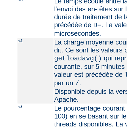
Le temps écoulé entre la
%D
l'envoi des en-têtes sur l
durée de traitement de l
précédée de
. La val
D=
microsecondes.
La charge moyenne cour
%l
dit. Ce sont les valeurs
qui rep
getloadavg()
courante, sur 5 minutes
valeur est précédée de
par un
.
/
Disponible depuis la ve
Apache.
Le pourcentage courant 
%i
100) en se basant sur l
threads disponibles. La