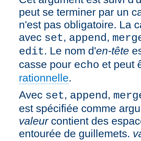
peut se terminer par un ca
n'est pas obligatoire. La 
avec
,
,
set
append
merg
. Le nom d'
en-tête
es
edit
casse pour
et peut 
echo
rationnelle
.
Avec
,
,
set
append
merg
est spécifiée comme argu
valeur
contient des espaces
entourée de guillemets.
v