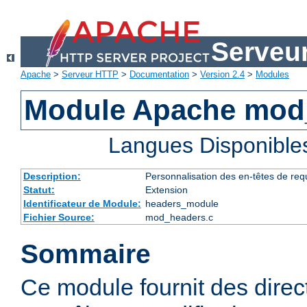
Serveu
Apache
>
Serveur HTTP
>
Documentation
>
Version 2.4
>
Modules
Module Apache mod
Langues Disponible
Description:
Personnalisation des en-têtes de re
Statut:
Extension
Identificateur de Module:
headers_module
Fichier Source:
mod_headers.c
Sommaire
Ce module fournit des direc