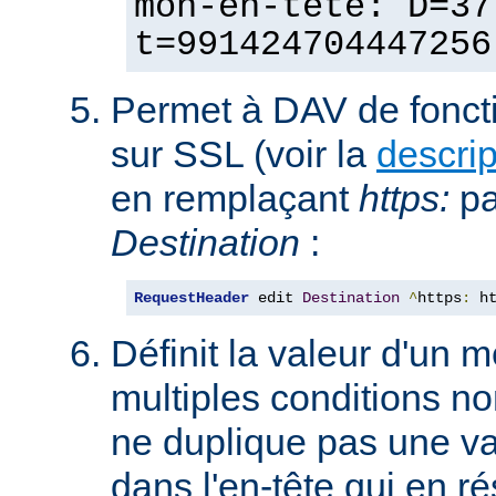
mon-en-tête: D=37
t=991424704447256
Permet à DAV de fonct
sur SSL (voir la
descri
en remplaçant
https:
p
Destination
:
RequestHeader
 edit 
Destination
^
https
:
 h
Définit la valeur d'un
multiples conditions n
ne duplique pas une va
dans l'en-tête qui en ré