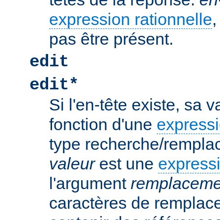
expression rationnelle
,
pas être présent.
edit
edit*
Si l'en-tête existe, sa 
fonction d'une
expressi
type recherche/rempla
valeur
est une
expressi
l'argument
remplaceme
caractères de remplac