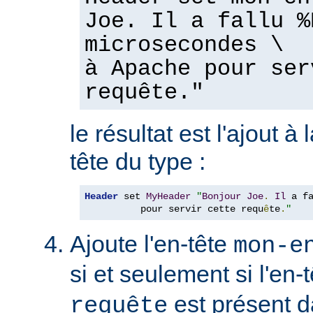
Joe. Il a fallu %
microsecondes \
à Apache pour ser
requête."
le résultat est l'ajout à
tête du type :
Header
 set 
MyHeader
"
Bonjour
Joe
.
Il
 a f
          pour servir cette requ
ê
te
.
"
Ajoute l'en-tête
mon-e
si et seulement si l'en-
est présent d
requête