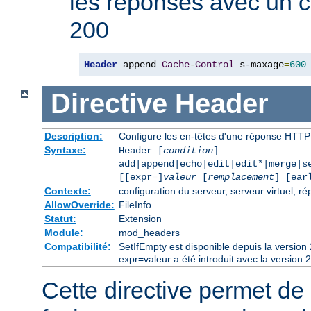
les réponses avec un 
200
Header
 append 
Cache
-
Control
 s-maxage
=
600
Directive
Header
Description:
Configure les en-têtes d'une réponse HTTP
Syntaxe:
Header [
condition
]
add|append|echo|edit|edit*|merge|s
[[expr=]
valeur
[
remplacement
] [ear
Contexte:
configuration du serveur, serveur virtuel, ré
AllowOverride:
FileInfo
Statut:
Extension
Module:
mod_headers
Compatibilité:
SetIfEmpty est disponible depuis la versio
expr=valeur a été introduit avec la version 
Cette directive permet de